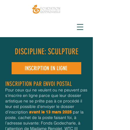
DISCIPLINE: SCULPTURE
INSCRIPTION EN LIGNE
INSCRIPTION PAR ENVOI POSTAL
Pour ceux qui ne veulent ou ne peuvent pas
s’inscrire en ligne parce que leur dossier
artistique ne se prête pas à ce procédé il
leur est possible d’envoyer le dossier
d’inscription
par la
avant le 13 mars 2025
poste, cachet de la poste faisant foi, à
l’adresse suivante: Fonds Godecharle, à
l’attention de Madame Renglet, WTC III